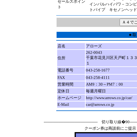
セールスポイン
インパルハイパワ－コンピ
ト
トパイプ キセノンヘッ
■ 
店名
アローズ
262‐0043
千葉市花見川区天戸町１３
住所
１
電話番号
043-258-1677
FAX
043-258-4111
営業時間
AM9：30～PM7：00
定休日
毎週月曜日
ホームページ
http://www.arrows.co.jp/car/
E-Mail
car@arrows.co.jp
-------------------------------------------- 切り取り線�90-----------
クーポン券は商談前にご提示