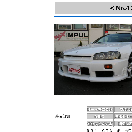
＜No
装備詳細
Ｒ３４ ＧＴタ－ボ ホ