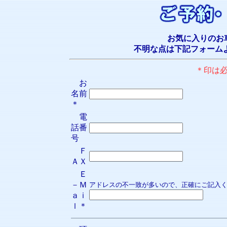
お気に入りのお
不明な点は下記フォーム
＊印は
お
名前
＊
電
話番
号
Ｆ
ＡＸ
Ｅ
－Ｍ
アドレスの不一致が多いので、正確にご記入
ａｉ
ｌ＊