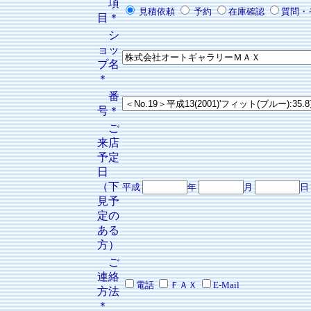
項
見積依頼
予約
在庫確認
質問・
目＊
シ
ョッ
プ名
＊
番
号＊
ご
来店
予定
日
（下
平成
年
月
日
見予
定の
ある
方）
ご
連絡
電話
ＦＡＸ
E-Mail
方法
＊