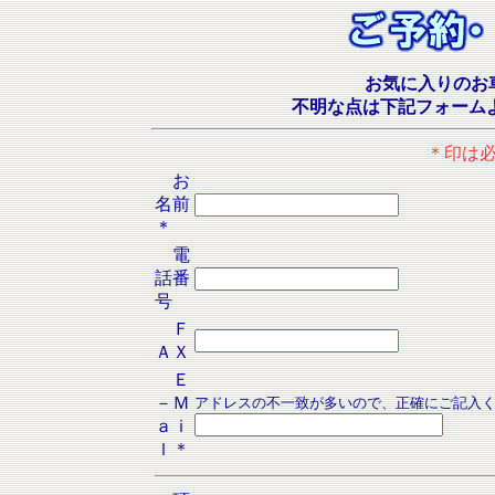
お気に入りのお
不明な点は下記フォーム
＊印は
お
名前
＊
電
話番
号
Ｆ
ＡＸ
Ｅ
－Ｍ
アドレスの不一致が多いので、正確にご記入
ａｉ
ｌ＊