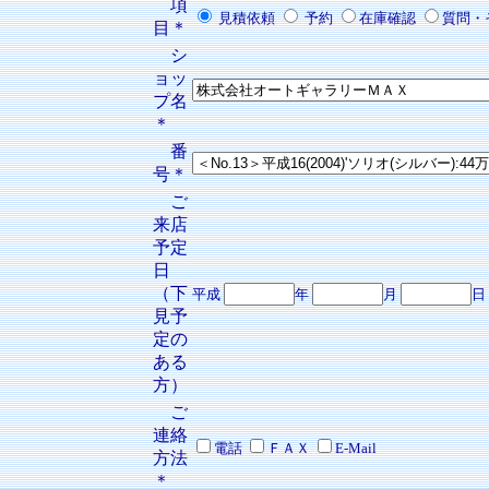
項
見積依頼
予約
在庫確認
質問・
目＊
シ
ョッ
プ名
＊
番
号＊
ご
来店
予定
日
（下
平成
年
月
日
見予
定の
ある
方）
ご
連絡
電話
ＦＡＸ
E-Mail
方法
＊