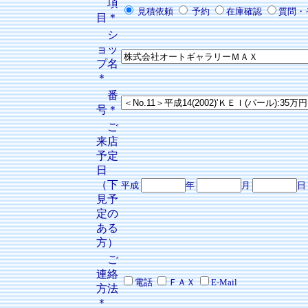
項
見積依頼
予約
在庫確認
質問・
目＊
シ
ョッ
プ名
＊
番
号＊
ご
来店
予定
日
（下
平成
年
月
日
見予
定の
ある
方）
ご
連絡
電話
ＦＡＸ
E-Mail
方法
＊