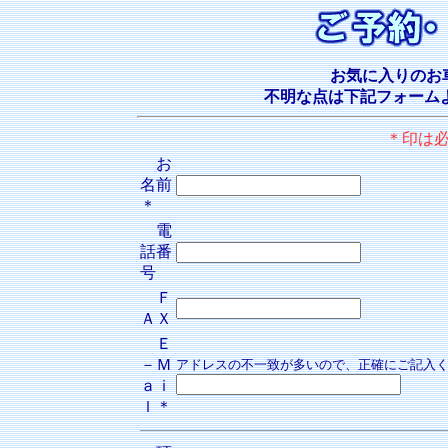
お気に入りのお
不明な点は下記フォーム
＊印は
お
名前
＊
電
話番
号
Ｆ
ＡＸ
Ｅ
－Ｍ
アドレスの不一致が多いので、正確にご記入
ａｉ
ｌ＊