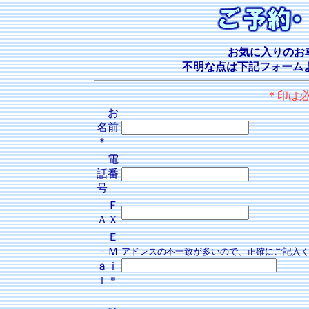
お気に入りのお
不明な点は下記フォーム
＊印は
お
名前
＊
電
話番
号
Ｆ
ＡＸ
Ｅ
－Ｍ
アドレスの不一致が多いので、正確にご記入
ａｉ
ｌ＊