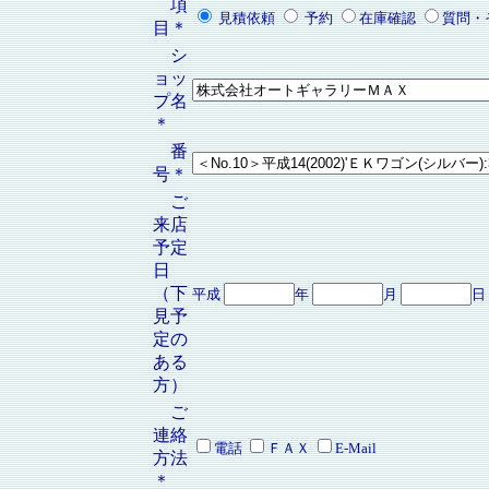
項
見積依頼
予約
在庫確認
質問・
目＊
シ
ョッ
プ名
＊
番
号＊
ご
来店
予定
日
（下
平成
年
月
日
見予
定の
ある
方）
ご
連絡
電話
ＦＡＸ
E-Mail
方法
＊