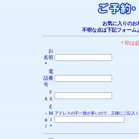
お気に入りのお
不明な点は下記フォーム
＊印は
お
名前
＊
電
話番
号
Ｆ
ＡＸ
Ｅ
－Ｍ
アドレスの不一致が多いので、正確にご記入
ａｉ
ｌ＊