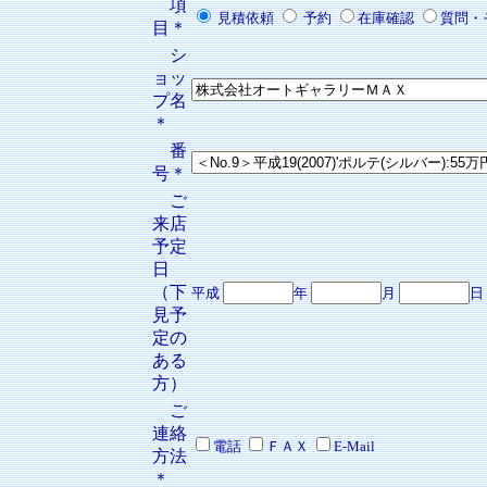
項
見積依頼
予約
在庫確認
質問・
目＊
シ
ョッ
プ名
＊
番
号＊
ご
来店
予定
日
（下
平成
年
月
日
見予
定の
ある
方）
ご
連絡
電話
ＦＡＸ
E-Mail
方法
＊