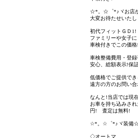
☆*。☆゜*♪ヾお店か
大変お待たせいたしま
初代フィットＧＤ1!
ファミリーや女子に
車検付きでこの価格!
車検整備費用・登録手
安心、総額表示!保
低価格でご提供でき
遠方の方のお問い合
なんと!当店では現
お車を持ち込みされ
円! 査定は無料!
☆*。☆゜*♪ヾ装備☆
◇オートマ