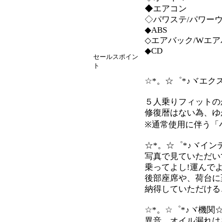
◆エアコン
◇パワステ/パワー
◆ABS
◇エアバック/Wエ
◆CD
セールスポイン
ト
☆*。☆゜*♪ヾエク
５人乗りフィットの
修復暦はない為、ゆ
※通常使用に伴う「
☆*。☆゜*♪ヾイン
写真で見ていただい
乗ってよし!運んで
後部座席や、荷台に
納得していただけるこ
☆*。☆゜*♪ヾ機関☆
異音、オイル漏れは