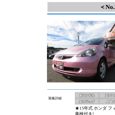
＜No
装備詳細
★15年式 ホンダ フ
車検付き!