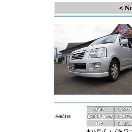
＜N
装備詳細
★16年式 スズキ 