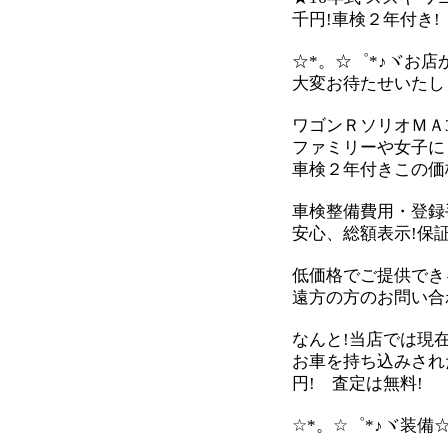
千円!車検２年付き!
☆*。☆゜*♪ヾお店か
大変お待たせいたしま
ワゴンＲソリオＭＡ3
ファミリーや女子に
車検２年付きこの価格
車検整備費用・登録手
安心、総額表示!保
低価格でご提供でき
遠方の方のお問い合
なんと!当店では現
お車を持ち込みされ
円! 査定は無料!
☆*。☆゜*♪ヾ装備☆