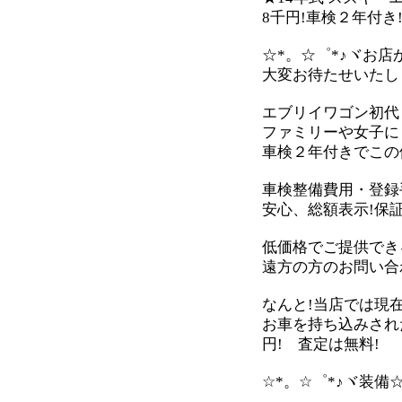
8千円!車検２年付き
☆*。☆゜*♪ヾお店か
大変お待たせいたしま
エブリイワゴン初代Ｄ
ファミリーや女子に
車検２年付きでこの価
車検整備費用・登録手
安心、総額表示!保
低価格でご提供でき
遠方の方のお問い合
なんと!当店では現
お車を持ち込みされ
円! 査定は無料!
☆*。☆゜*♪ヾ装備☆