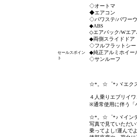
◇オートマ
◆エアコン
◇パワステ/パワー
◆ABS
◇エアバック/Wエ
◆両側スライドドア
◇フルフラットシー
◆純正アルミホイー
セールスポイン
ト
◇サンルーフ
☆*。☆゜*♪ヾエク
４人乗りエブリイワ
※通常使用に伴う「
☆*。☆゜*♪ヾイン
写真で見ていただい
乗ってよし!運んで