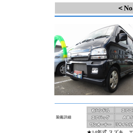
＜N
装備詳細
★14年式 スズキ 