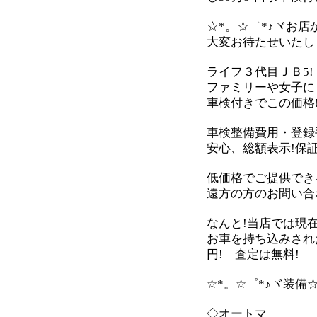
☆*。☆゜*♪ヾお店か
大変お待たせいたしま
ライフ３代目ＪＢ5!
ファミリーや女子に
車検付きでこの価格!
車検整備費用・登録手
安心、総額表示!保
低価格でご提供でき
遠方の方のお問い合
なんと!当店では現
お車を持ち込みされ
円! 査定は無料!
☆*。☆゜*♪ヾ装備☆
◇オートマ