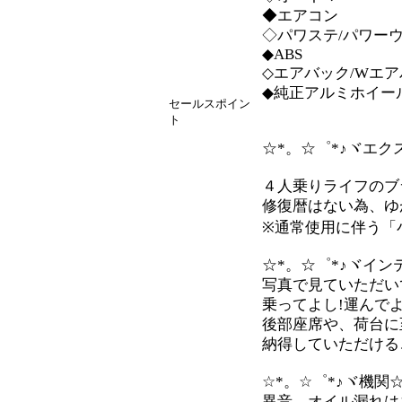
◆エアコン
◇パワステ/パワー
◆ABS
◇エアバック/Wエ
◆純正アルミホイー
セールスポイン
ト
☆*。☆゜*♪ヾエク
４人乗りライフのブ
修復暦はない為、ゆ
※通常使用に伴う「
☆*。☆゜*♪ヾイン
写真で見ていただい
乗ってよし!運んで
後部座席や、荷台に
納得していただけるこ
☆*。☆゜*♪ヾ機関☆
異音、オイル漏れは