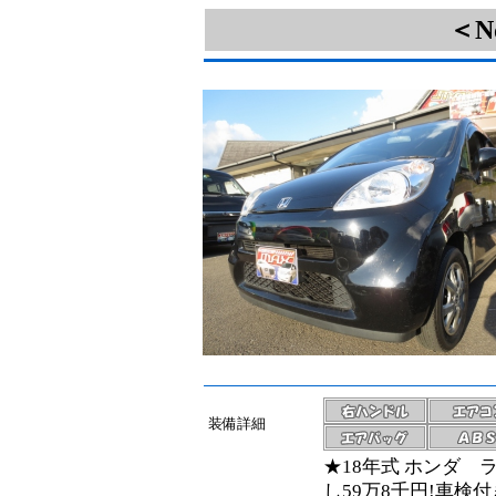
＜N
装備詳細
★18年式 ホンダ
し59万8千円!車検付