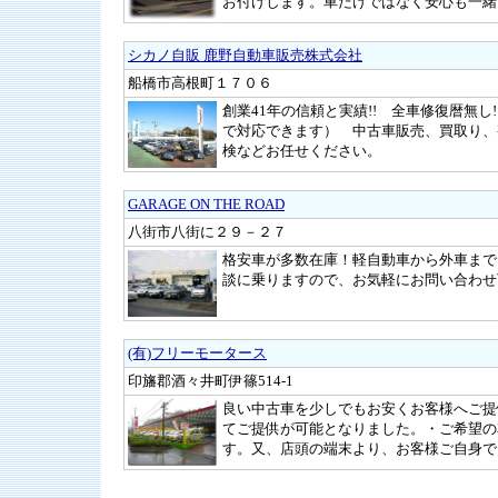
お付けします。車だけではなく安心も一緒
シカノ自販 鹿野自動車販売株式会社
船橋市高根町１７０６
創業41年の信頼と実績!! 全車修復暦無し
で対応できます） 中古車販売、買取り、
検などお任せください。
GARAGE ON THE ROAD
八街市八街に２９－２７
格安車が多数在庫！軽自動車から外車まで
談に乗りますので、お気軽にお問い合わせ
(有)フリーモータース
印旛郡酒々井町伊篠514-1
良い中古車を少しでもお安くお客様へご提
てご提供が可能となりました。・ご希望の
す。又、店頭の端末より、お客様ご自身で
15