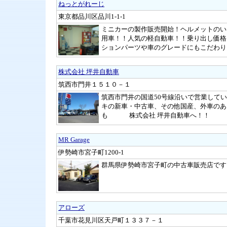
ねっとがれーじ
東京都品川区品川1-1-1
ミニカーの製作販売開始！ヘルメットのい
用車！！人気の軽自動車！！乗り出し価格
ションパーツや車のグレードにもこだわり
株式会社 坪井自動車
筑西市門井１５１０－１
筑西市門井の国道50号線沿いで営業してい
キの新車・中古車、その他国産、外車のあ
も 株式会社 坪井自動車へ！！
MR Garage
伊勢崎市宮子町1200-1
群馬県伊勢崎市宮子町の中古車販売店です
アローズ
千葉市花見川区天戸町１３３７－１