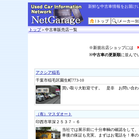
新鮮な中古車情報をお届け
トップ
＞中古車販売店一覧
※新規出店ショップには
※
中古車の更新順
に並んで
アクシア稲毛
千葉市稲毛区園生町773-10
買い取り大歓迎です。 是非 お問い合わ
（有）マスダオート
印西市草深２５３７－６
当社では展示前に十分車輌の確認をして、
車後の保証も充実。まずはお電話を！車の