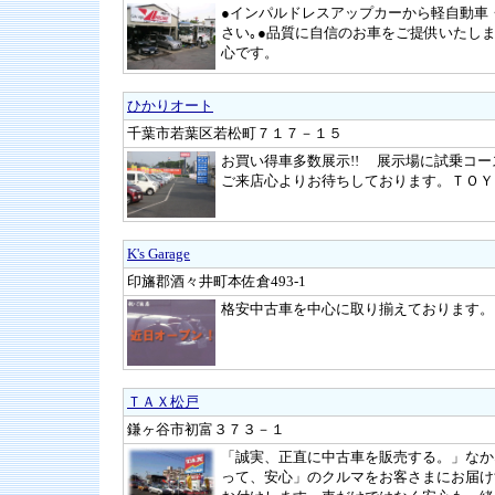
●インパルドレスアップカーから軽自動車
さい｡●品質に自信のお車をご提供いたし
心です。
ひかりオート
千葉市若葉区若松町７１７－１５
お買い得車多数展示!! 展示場に試乗コ
ご来店心よりお待ちしております。ＴＯＹ
K's Garage
印旛郡酒々井町本佐倉493-1
格安中古車を中心に取り揃えております。
ＴＡＸ松戸
鎌ヶ谷市初富３７３－１
「誠実、正直に中古車を販売する。」なか
って、安心」のクルマをお客さまにお届け