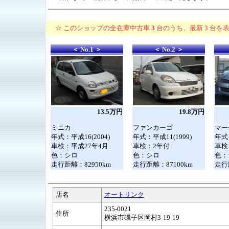
☆ このショップの全在庫中古車
3
台のうち、最新
3
台を表
＜ No.1 ＞
＜ No.2 ＞
13.5万円
19.8万円
ミニカ
ファンカーゴ
マー
年式：平成16(2004)
年式：平成11(1999)
年式：
車検：平成27年4月
車検：2年付
車検
色：シロ
色：シロ
色：
走行距離：82950km
走行距離：87100km
走行
店名
オートリンク
235-0021
住所
横浜市磯子区岡村3-19-19