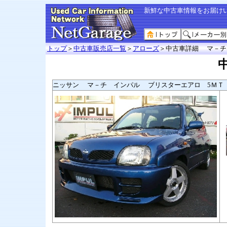
新鮮な中古車情報をお届け
トップ
＞
中古車販売店一覧
＞
アローズ
＞中古車詳細 マ－チ
ニッサン マ－チ インパル ブリスターエアロ 5ＭＴ