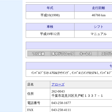
年式
走行距離
平成10(1998)
46766 km
車検
シフト
平成19年12月
マニュアル
ｲﾝﾊﾟﾙﾌﾞﾘｽﾀ-ｴｱﾛ&ﾘﾔｳｲﾝｸﾞ､ｲﾝﾊﾟﾙ15ｲﾝﾁRSｱﾙﾐ､ｲ
店名
アローズ
262‐0043
住所
千葉市花見川区天戸町１３３７－１
電話番号
043-258-1677
FAX
043-258-4111