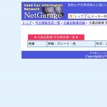
新鮮な中古車情報をお届け
トップ
＞
中古車販売店一覧
＞
大森自動車詳細
＞ 大森自動車
■ 大森自動車 中古車在庫一覧 ■
画像
車種・グレード・色
年式・
中古車のことな